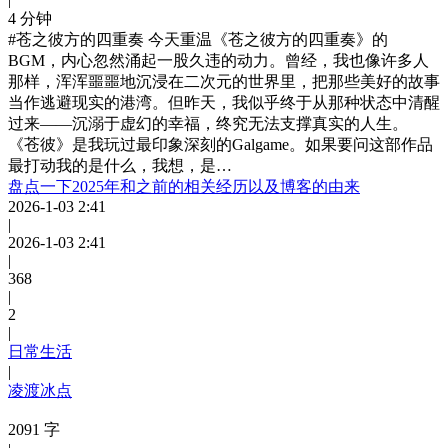
4 分钟
#苍之彼方的四重奏 今天重温《苍之彼方的四重奏》的
BGM，内心忽然涌起一股久违的动力。曾经，我也像许多人
那样，浑浑噩噩地沉浸在二次元的世界里，把那些美好的故事
当作逃避现实的港湾。但昨天，我似乎终于从那种状态中清醒
过来——沉溺于虚幻的幸福，终究无法支撑真实的人生。
《苍彼》是我玩过最印象深刻的Galgame。如果要问这部作品
最打动我的是什么，我想，是…
盘点一下2025年和之前的相关经历以及博客的由来
2026-1-03 2:41
|
2026-1-03 2:41
|
368
|
2
|
日常生活
|
凌渡冰点
2091 字