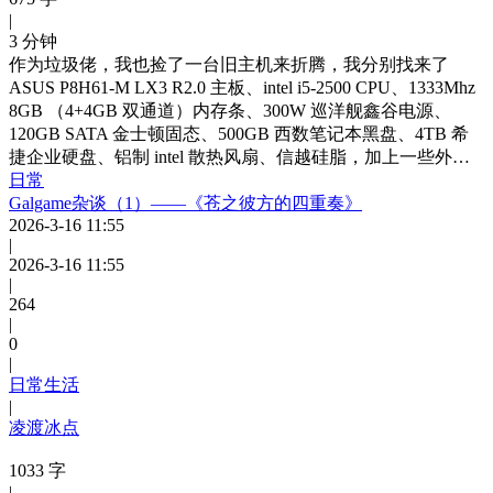
|
3 分钟
作为垃圾佬，我也捡了一台旧主机来折腾，我分别找来了
ASUS P8H61-M LX3 R2.0 主板、intel i5-2500 CPU、1333Mhz
8GB （4+4GB 双通道）内存条、300W 巡洋舰鑫谷电源、
120GB SATA 金士顿固态、500GB 西数笔记本黑盘、4TB 希
捷企业硬盘、铝制 intel 散热风扇、信越硅脂，加上一些外…
日常
Galgame杂谈（1）——《苍之彼方的四重奏》
2026-3-16 11:55
|
2026-3-16 11:55
|
264
|
0
|
日常生活
|
凌渡冰点
1033 字
|