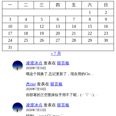
一
二
三
四
五
六
日
1
2
3
4
5
6
7
8
9
10
11
12
13
14
15
16
17
18
19
20
21
22
23
24
25
26
27
28
29
30
31
« 7 月
凌渡冰点
发表在
留言板
2026年7月16日
哦这个我换了,忘记更新了，现在用的Clo…
杰ziaj
发表在
留言板
2026年7月16日
你部署的兰空图床似乎用不了呢╮(╯▽╰)…
凌渡冰点
发表在
留言板
2026年7月12日
好的( ,,´･ω･)ﾉ"(´っω･｀｡…