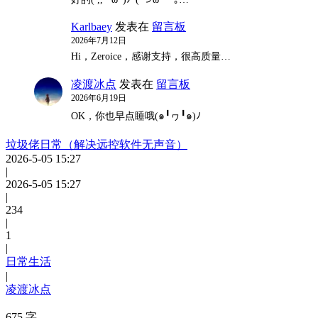
Karlbaey
发表在
留言板
2026年7月12日
Hi，Zeroice，感谢支持，很高质量…
凌渡冰点
发表在
留言板
2026年6月19日
OK，你也早点睡哦(๑╹ヮ╹๑)ﾉ
垃圾佬日常（解决远控软件无声音）
2026-5-05 15:27
|
2026-5-05 15:27
|
234
|
1
|
日常生活
|
凌渡冰点
675 字