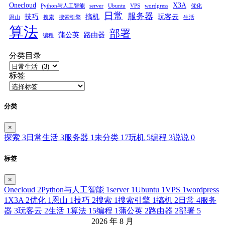
Onecloud
X3A
Python与人工智能
server
Ubuntu
VPS
wordpress
优化
日常
服务器
技巧
搞机
玩客云
恩山
搜索
搜索引擎
生活
算法
部署
蒲公英
路由器
编程
分类目录
标签
分类
×
探索
3
日常生活
3
服务器
1
未分类
17
玩机
5
编程
3
说说
0
标签
×
Onecloud
2
Python与人工智能
1
server
1
Ubuntu
1
VPS
1
wordpress
1
X3A
2
优化
1
恩山
1
技巧
2
搜索
1
搜索引擎
1
搞机
2
日常
4
服务
器
3
玩客云
2
生活
1
算法
15
编程
1
蒲公英
2
路由器
2
部署
5
2026 年 8 月