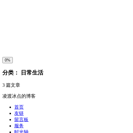
夜间模式
暗黑模式
Sans Serif
Serif
浅阴影
深阴影
关闭
日落
暗化
灰度
0%
分类：
日常生活
3 篇文章
凌渡冰点的博客
首页
友链
留言板
服务
时光轴